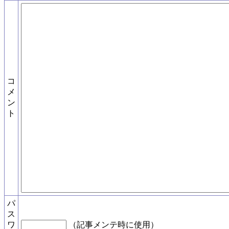
コ
メ
ン
ト
パ
ス
ワ
（記事メンテ時に使用）