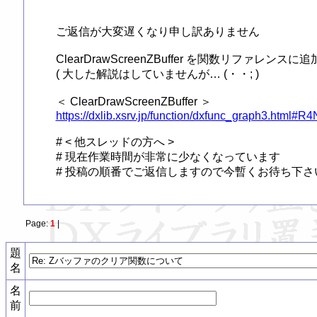
ご返信が大変遅くなり申し訳ありません

ClearDrawScreenZBuffer を関数リファレン
( 大した解説はしていませんが… (・・; )

https://dxlib.xsrv.jp/function/dxfunc_graph3.html#R
# < 他スレッドの方へ >

# 現在作業時間が非常に少なくなっています

# 投稿の順番でご返信しますので今暫くお待ち下さい m
Page:
1
|
題
名
名
前