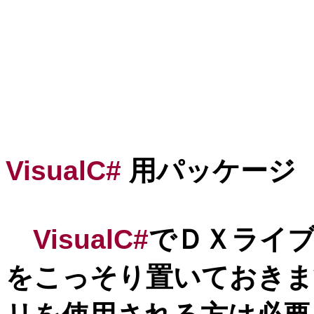
VisualC#
用パッケージ
VisualC#
でＤＸライ
をこっそり置いておきま