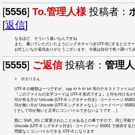
[
5556
]
To.管理人様
投稿者：
[
返信
]
なるほど、そういう違いなんですね

また、書いていただいたようにシグネチャつきUTF-8にするとエラー
お忙しいなか返信ありがとうございます、今後は自分で色々調べて
[
5555
]
ご返信
投稿者：
管理人
>　ポカリさん

UTF-8 の種類は一つですが、cpp や h や txt 等のテキストファイル
『このファイルの文字コードは UTF-8 形式ですよ』と印を付けるか
印が有る方が Unicode (UTF-8 シグネチャ付き) - コードページ 65001
印が無い方が Unicode (UTF-8 シグネチャなし) - コードページ 65001
( そして印が無いと正常にコンパイルできないようです… )

既に Shift_JIS に変更されたことがあるとの事ですので、同じ手順で Shi
Unicode (UTF-8 シグネチャ付き) - コードページ 65001 で保存する
問題なくコンパイルできる UTF-8 になります
