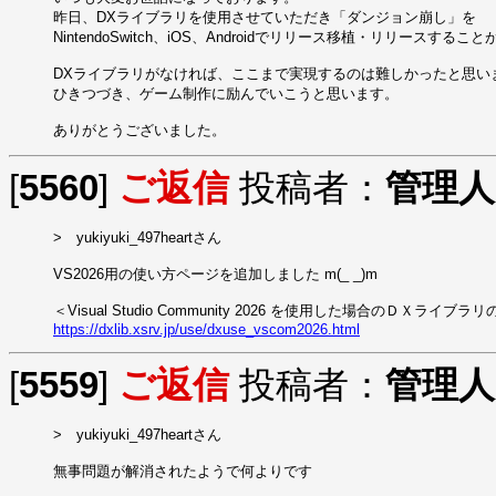
昨日、DXライブラリを使用させていただき「ダンジョン崩し」を

NintendoSwitch、iOS、Androidでリリース移植・リリースするこ
DXライブラリがなければ、ここまで実現するのは難しかったと思い
ひきつづき、ゲーム制作に励んでいこうと思います。

ありがとうございました。
[
5560
]
ご返信
投稿者：
管理人
>　yukiyuki_497heartさん

VS2026用の使い方ページを追加しました m(_ _)m

https://dxlib.xsrv.jp/use/dxuse_vscom2026.html
[
5559
]
ご返信
投稿者：
管理人
>　yukiyuki_497heartさん

無事問題が解消されたようで何よりです
