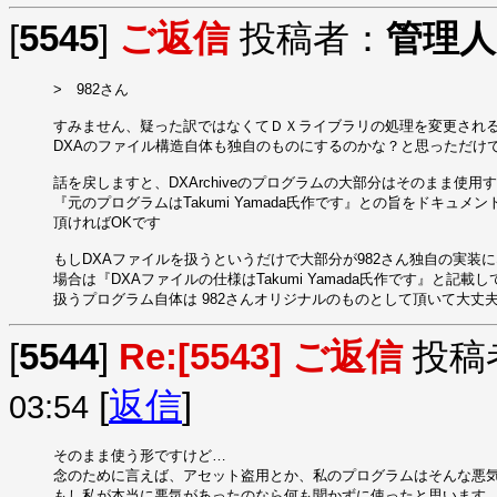
[
5545
]
ご返信
投稿者：
管理人
>　982さん

すみません、疑った訳ではなくてＤＸライブラリの処理を変更される
DXAのファイル構造自体も独自のものにするのかな？と思っただけで
話を戻しますと、DXArchiveのプログラムの大部分はそのまま使用す
『元のプログラムはTakumi Yamada氏作です』との旨をドキュメン
頂ければOKです

もしDXAファイルを扱うというだけで大部分が982さん独自の実装になる
場合は『DXAファイルの仕様はTakumi Yamada氏作です』と記載し
扱うプログラム自体は 982さんオリジナルのものとして頂いて大丈
[
5544
]
Re:[5543] ご返信
投稿
[
返信
]
03:54
そのまま使う形ですけど…

念のために言えば、アセット盗用とか、私のプログラムはそんな悪気
もし私が本当に悪気があったのなら何も聞かずに使ったと思います