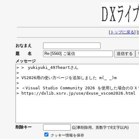
[
トップに戻る
] [
おなまえ
題 名
メッセージ
削除キー
(記事削除用。英数字で8文字以内)
クッキー情報を保存