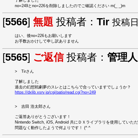
了解しました

no=249とno=226を削除しましたのでご確認ください m(_ _)m
[
5566
]
無題
投稿者：
Tir
投稿日：2
はい、後no=226もお願いします

お手数おかけして申し訳ありません
[
5565
]
ご返信
投稿者：
管理人
>　Tirさん

了解しました

https://dxlib.xsrv.jp/cgi/patio/read.cgi?no=249
>　吉田 浩太郎さん

ご返答ありがとうございます！

Nintendo Switch, iOS, Android 共にＤＸライブラリを使用して
問題なく動作したようで何よりです！ (^ ^