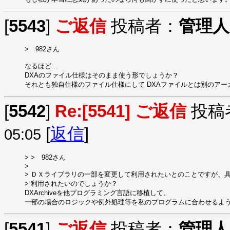
[
5543
]
ご返信
投稿者：
管理人
>　982さん

なるほど…

DXAのファイル仕様はそのまま使う形でしょうか？

それとも独自仕様のファイル仕様にして DXAファイルとは別のア
[
5542
]
Re:[5541] ご返信
投稿
[
返信
]
05:05
> >　982さん

> 

> ＤＸライブラリの一部を変更して利用されたいとのことですが、具
> 利用されたいのでしょうか？

DXArchiveを他プログラミング言語に移植して、

一部の場合のロジックや例外処理等を私のプログラムに合わせるよ
[
5541
]
ご返信
投稿者：
管理人