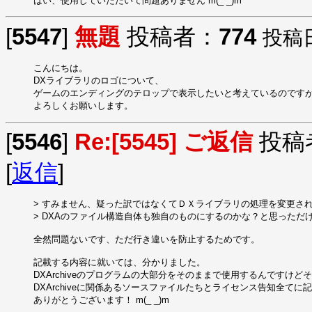
はい、使用していただいて問題ありません m(_ _)m
[
5547
]
無題
投稿者：
774
投稿日：
こんにちは。

DXライブラリのロゴについて、

ゲームのエンディングのテロップで表示したいと考えているのですが
よろしくお願いします。
[
5546
]
Re:[5545] ご返信
投稿
[
返信
]
> すみません、疑った訳ではなくてＤＸライブラリの処理を変更され
> DXAのファイル構造自体も独自のものにするのかな？と思っただけ
全然問題ないです、ただ行き違いを防止するためです。

記載する内容に就いては、分かりました。

DXArchiveのプログラムの大部分をそのままで使用するんですけ
DXArchiveに関係あるソースファイルたちとライセンス告知全てに記
ありがとうございます！ m(_ _)m