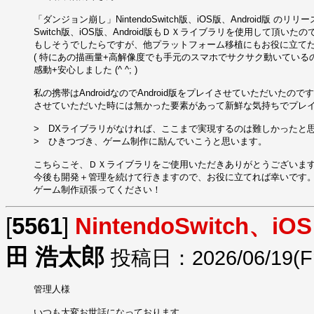
「ダンジョン崩し」NintendoSwitch版、iOS版、Android版 の
Switch版、iOS版、Android版もＤＸライブラリを使用して頂いたの
もしそうでしたらですが、他プラットフォーム移植にもお役に立てたようで
( 特にあの描画量+高解像度でも手元のスマホでサクサク動いている
感動+安心しました (^ ^; )

私の携帯はAndroidなのでAndroid版をプレイさせていただいたのです
させていただいた時には無かった要素があって新鮮な気持ちでプレイでき
>　DXライブラリがなければ、ここまで実現するのは難しかったと思
>　ひきつづき、ゲーム制作に励んでいこうと思います。

こちらこそ、ＤＸライブラリをご使用いただきありがとうございます！m(
今後も開発＋管理を続けて行きますので、お役に立てれば幸いです。
ゲーム制作頑張ってください！
[
5561
]
NintendoSwitch、
田 浩太郎
投稿日：2026/06/19(Fri
管理人様

いつも大変お世話になっております。
