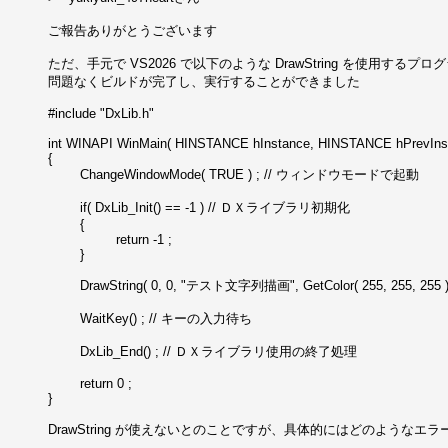
ご報告ありがとうございます

ただ、手元で VS2026 で以下のような DrawString を使用するプ
問題なくビルドが完了し、実行することができました

#include "DxLib.h"

int WINAPI WinMain( HINSTANCE hInstance, HINSTANCE hPrevInst
{

	ChangeWindowMode( TRUE ) ; // ウィンドウモードで起動

	if( DxLib_Init() == -1 ) // ＤＸライブラリ初期化

	{

		 return -1 ;

	}

	DrawString( 0, 0, "テスト文字列描画", GetColor( 255, 255, 255 ) ); // 文字列描画

	WaitKey() ; // キーの入力待ち

	DxLib_End() ; // ＤＸライブラリ使用の終了処理

	return 0 ;

}

DrawString が使えないとのことですが、具体的にはどのような