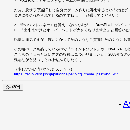
>　今は独立して更に大きなゲームの開発に挑戦中です！

おぉ、脱サラ(死語?)して自分のゲーム作りに専念するというのはゲ
まさに今それをされているのですね…！　頑張ってください！

>　昔のハンドルネームは覚えてないですが、「DrawPixelでペ
>　「出来ますけどオーバーヘッドが大きくなりますよ」と回答いただいた
記憶は朧気ですが、確かにかつてそのようなご質問にそのようにお答
その頃のログも残っているので『ペイントソフト』や DrawPixel 
こちらのちょっと近い内容の投稿は見つかりましたが、2008年なの
残念ながら見つけられませんでした (- -;

https://dxlib.xsrv.jp/cgi/patiobbs/patio.cgi?mode=past&no=944
-
A