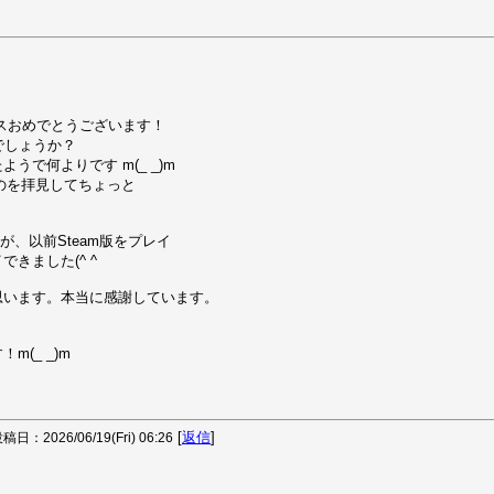
リリースおめでとうございます！

でしょうか？

何よりです m(_ _)m

のを拝見してちょっと

が、以前Steam版をプレイ

ました(^ ^

います。本当に感謝しています。

_ _)m



[
返信
]
稿日：2026/06/19(Fri) 06:26