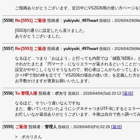
ご指摘ありがとうございます、近日中にVS2026用の使い方ページを追加
[
5558
]
Re:[5551] ご返信
投稿者：
yukiyuki_497heart
投稿日：2026/04/29(Wed
[5553]の通りに設定したら直りました。

ありがとうございました。
[
5557
]
Re:[5553] ご返信
投稿者：
yukiyuki_497heart
投稿日：2026/04/29(Wed
なるほど…つまり「おはよう」と打っても内部では「縺翫?繧医≧」と
それがたまたま「円マーク」になりエラーが返されるということだっ
設定がややこしくなりそうなもので、初心者はこんがらかってしまい
少々HPで別の枠を立てて「VS2026の場合の使い方」を定義した方
お手数かけますが更新お願いいたします。
[
5556
]
To.管理人様
投稿者：
ポカリ
[
返信
]
投稿日：2026/04/04(Sat) 20:12
なるほど、そういう違いなんですね

また、書いていただいたようにシグネチャつきUTF-8にするとエラー
お忙しいなか返信ありがとうございます、今後は自分で色々調べて
[
5555
]
ご返信
投稿者：
管理人
[
返信
]
投稿日：2026/04/03(Fri) 02:28
>　ポカリさん
