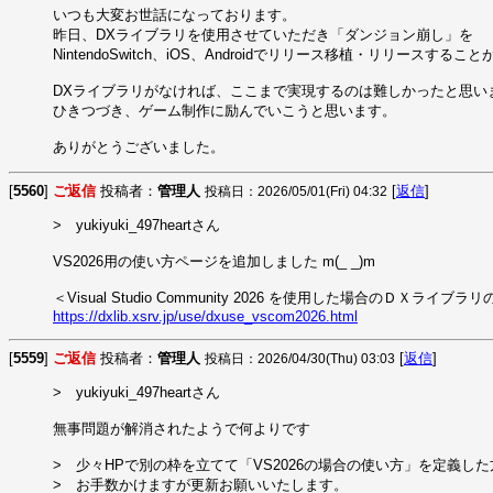
いつも大変お世話になっております。

昨日、DXライブラリを使用させていただき「ダンジョン崩し」を

NintendoSwitch、iOS、Androidでリリース移植・リリースするこ
DXライブラリがなければ、ここまで実現するのは難しかったと思い
ひきつづき、ゲーム制作に励んでいこうと思います。

ありがとうございました。
[
5560
]
ご返信
投稿者：
管理人
[
返信
]
投稿日：2026/05/01(Fri) 04:32
>　yukiyuki_497heartさん

VS2026用の使い方ページを追加しました m(_ _)m

https://dxlib.xsrv.jp/use/dxuse_vscom2026.html
[
5559
]
ご返信
投稿者：
管理人
[
返信
]
投稿日：2026/04/30(Thu) 03:03
>　yukiyuki_497heartさん

無事問題が解消されたようで何よりです

>　少々HPで別の枠を立てて「VS2026の場合の使い方」を定義した
>　お手数かけますが更新お願いいたします。
