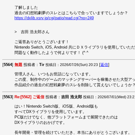
了解しました

https://dxlib.xsrv.jp/cgi/patio/read.cgi?no=249
>　吉田 浩太郎さん

ご返答ありがとうございます！

Nintendo Switch, iOS, Android 共にＤＸライブラリを使用して
問題なく動作したようで何よりです！ (^ ^
[
5564
]
無題
投稿者：
Tir
[
返信
]
投稿日：2026/07/26(Sun) 20:23
管理人さん、いつもお世話になっています。

この度、制作中のゲームのマッチングサーバーを稼働させた大型アッ
作品紹介の過去の幻想戦劇夢のスレを削除して貰えないでしょうか
[
5563
]
Re:[5562] ご返信
投稿者：
吉田 浩太郎
投稿日：2026/07/01(Wed) 23:2
はい！Nintendo Switch版、iOS版、Android版も

すべてDXライブラリを使用しています。

PC版だけでなく、他プラットフォームまで展開できたのは

DXライブラリのおかげです。

長年開発・管理を続けていただき、本当にありがとうございます。
