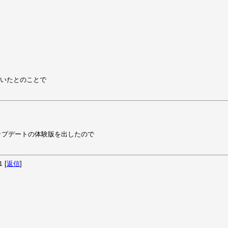
いただいたとのことで

プデートの体験版を出したので

？
[
返信
]
1