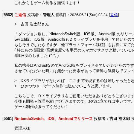
これからもゲーム制作を頑張ります！
[
5562
]
ご返信
投稿者：
管理人
[
返信
]
投稿日：2026/06/21(Sun) 03:34
>　吉田 浩太郎さん

「ダンジョン崩し」NintendoSwitch版、iOS版、Android版 の
Switch版、iOS版、Android版もＤＸライブラリを使用して頂いたの
もしそうでしたらですが、他プラットフォーム移植にもお役に立てたようで
( 特にあの描画量+高解像度でも手元のスマホでサクサク動いている
感動+安心しました (^ ^; )

私の携帯はAndroidなのでAndroid版をプレイさせていただいたのです
させていただいた時には無かった要素があって新鮮な気持ちでプレイでき
>　DXライブラリがなければ、ここまで実現するのは難しかったと思
>　ひきつづき、ゲーム制作に励んでいこうと思います。

こちらこそ、ＤＸライブラリをご使用いただきありがとうございます！m(
今後も開発＋管理を続けて行きますので、お役に立てれば幸いです。
ゲーム制作頑張ってください！
[
5561
]
NintendoSwitch、iOS、Androidでリリース
投稿者：
吉田 浩太郎
投
管理人様
