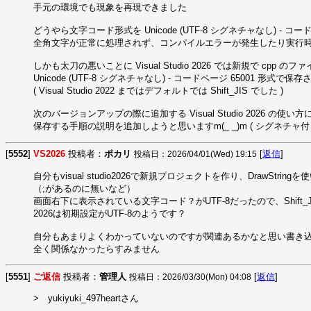
手元の環境でも現象を再現できました

どうやら文字コード形式を Unicode (UTF-8 シグネチャなし) - コード
全角文字が正常に処理されず、コンパイルエラーが発生したり実行時
しかも太刀の悪いことに Visual Studio 2026 では新規で cpp
Unicode (UTF-8 シグネチャなし) - コードページ 65001 形式で保
( Visual Studio 2022 まではデフォルトでは Shift_JIS でした )

次のバージョンアップの際に追加する Visual Studio 2026 の使い方には 
保存する手順の説明を追加しようと思いますm(_ _)m ( シグネチャ付き
[
5552
]
VS2026
投稿者：
ポカリ
[
返信
]
投稿日：2026/04/01(Wed) 19:15
自分もvisual studio2026で新規プロジェクトを作り、DrawS
（;があるのに無いなど）

画面右下に表示されている文字コード？がUTF-8だったので、Shift
2026は初期設定がUTF-8のようです？

自分もあまりよくわかっていないのですが関連あるかなと思い書き込
全く関係なかったらすみません
[
5551
]
ご返信
投稿者：
管理人
[
返信
]
投稿日：2026/03/30(Mon) 04:08
>　yukiyuki_497heartさん
