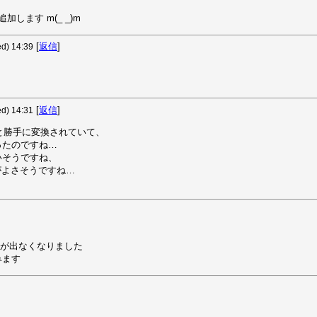
します m(_ _)m
[
返信
]
) 14:39
[
返信
]
) 14:31
勝手に変換されていて、

たのですね…

そうですね、

がよさそうですね…

が出なくなりました

みます