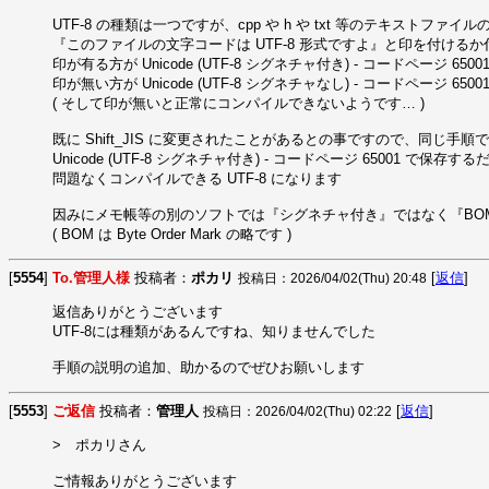
UTF-8 の種類は一つですが、cpp や h や txt 等のテキストファイル
『このファイルの文字コードは UTF-8 形式ですよ』と印を付けるか
印が有る方が Unicode (UTF-8 シグネチャ付き) - コードページ 65001
印が無い方が Unicode (UTF-8 シグネチャなし) - コードページ 65001
( そして印が無いと正常にコンパイルできないようです… )

既に Shift_JIS に変更されたことがあるとの事ですので、同じ手順で Shi
Unicode (UTF-8 シグネチャ付き) - コードページ 65001 で保存する
問題なくコンパイルできる UTF-8 になります

因みにメモ帳等の別のソフトでは『シグネチャ付き』ではなく『BOM
( BOM は Byte Order Mark の略です )
[
5554
]
To.管理人様
投稿者：
ポカリ
[
返信
]
投稿日：2026/04/02(Thu) 20:48
返信ありがとうございます

UTF-8には種類があるんですね、知りませんでした

手順の説明の追加、助かるのでぜひお願いします
[
5553
]
ご返信
投稿者：
管理人
[
返信
]
投稿日：2026/04/02(Thu) 02:22
>　ポカリさん

ご情報ありがとうございます
