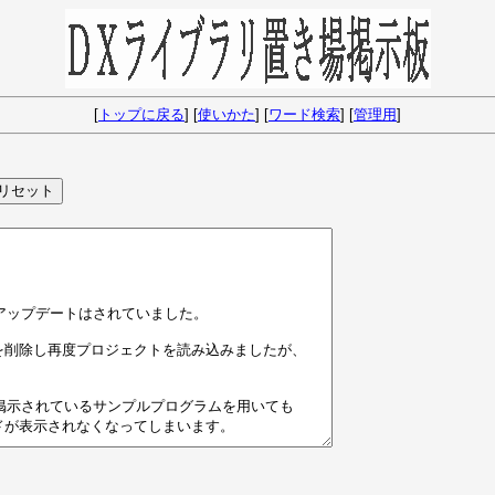
[
トップに戻る
] [
使いかた
] [
ワード検索
] [
管理用
]