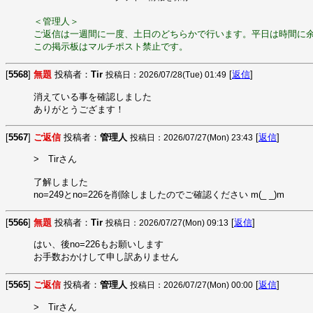
＜管理人＞
ご返信は一週間に一度、土日のどちらかで行います。平日は時間に
この掲示板はマルチポスト禁止です。
[
5568
]
無題
投稿者：
Tir
[
返信
]
投稿日：2026/07/28(Tue) 01:49
消えている事を確認しました

ありがとうござます！
[
5567
]
ご返信
投稿者：
管理人
[
返信
]
投稿日：2026/07/27(Mon) 23:43
>　Tirさん

了解しました

no=249とno=226を削除しましたのでご確認ください m(_ _)m
[
5566
]
無題
投稿者：
Tir
[
返信
]
投稿日：2026/07/27(Mon) 09:13
はい、後no=226もお願いします

お手数おかけして申し訳ありません
[
5565
]
ご返信
投稿者：
管理人
[
返信
]
投稿日：2026/07/27(Mon) 00:00
>　Tirさん
