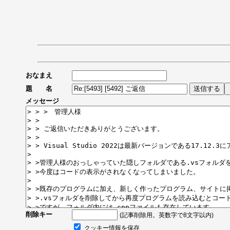
おなまえ
題 名
メッセージ
削除キー
(記事削除用。英数字で8文字以内)
クッキー情報を保存