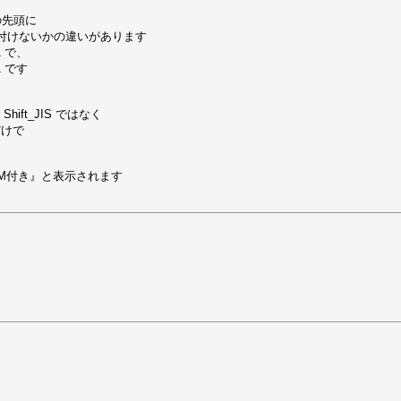
の先頭に

付けないかの違いがあります

 で、

 です

ft_JIS ではなく

だけで

付き』と表示されます
