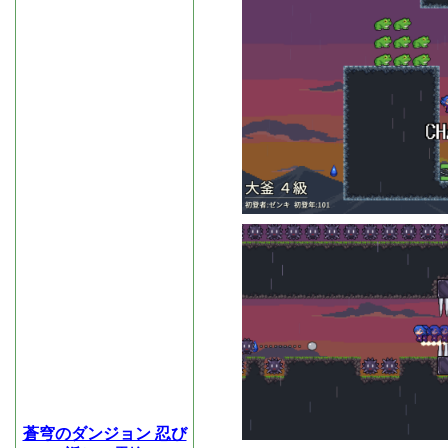
蒼穹のダンジョン 忍び